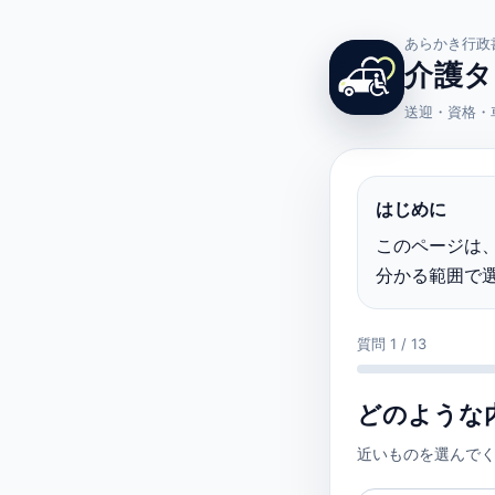
あらかき行政
介護タ
送迎・資格・
はじめに
このページは
分かる範囲で
質問 1 / 13
どのような
近いものを選んで